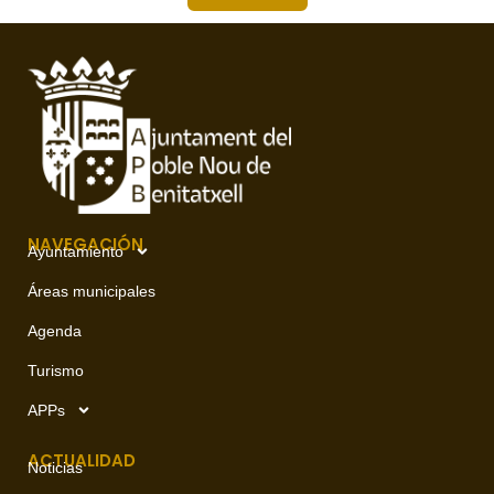
NAVEGACIÓN
Ayuntamiento
Áreas municipales
Agenda
Turismo
APPs
ACTUALIDAD
Noticias