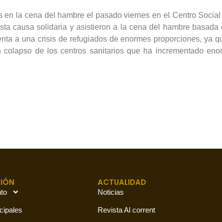
 en la cena del hambre el pasado viernes en el Centro Social 
sta causa solidaria y asistieron a la cena del hambre basada
renta a una crisis de refugiados de enormes proporciones, ya 
n colapso de los centros sanitarios que ha incrementado eno
IÓN
ACTUALIDAD
to
Noticias
cipales
Revista Al corrent