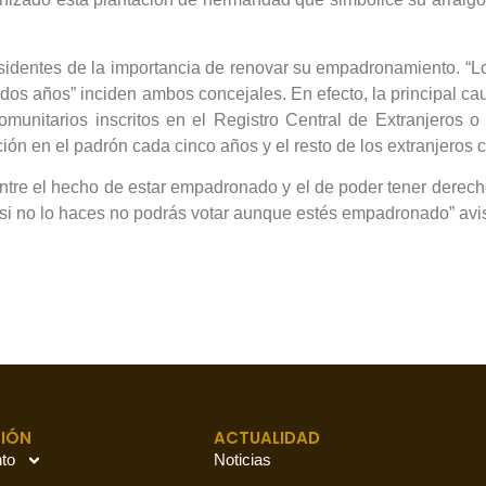
residentes de la importancia de renovar su empadronamiento. 
 dos años” inciden ambos concejales. En efecto, la principal ca
omunitarios inscritos en el Registro Central de Extranjeros 
ción en el padrón cada cinco años y el resto de los extranjeros
ntre el hecho de estar empadronado y el de poder tener derecho
l, si no lo haces no podrás votar aunque estés empadronado” av
IÓN
ACTUALIDAD
to
Noticias