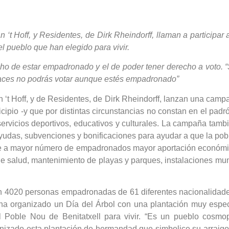
t Hoff, y Residentes, de Dirk Rheindorff, llaman a participar 
el pueblo que han elegido para vivir.
ho de estar empadronado y el de poder tener derecho a voto. “
o haces no podrás votar aunque estés empadronado”
‘t Hoff, y de Residentes, de Dirk Rheindorff, lanzan una campa
icipio -y que por distintas circunstancias no constan en el padr
vicios deportivos, educativos y culturales. La campaña tambi
udas, subvenciones y bonificaciones para ayudar a que la pobl
e a mayor número de empadronados mayor aportación económica 
 salud, mantenimiento de playas y parques, instalaciones muni
n 4020 personas empadronadas de 61 diferentes nacionalidades.
 ha organizado un Día del Árbol con una plantación muy espec
l Poble Nou de Benitatxell para vivir. “Es un pueblo cosmo
nizado esta plantación de hermandad que simbolice su arraigo