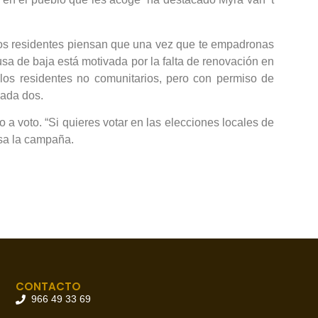
“Los residentes piensan que una vez que te empadronas
usa de baja está motivada por la falta de renovación en
o los residentes no comunitarios, pero con permiso de
 cada dos.
 a voto. “Si quieres votar en las elecciones locales de
isa la campaña.
CONTACTO
966 49 33 69