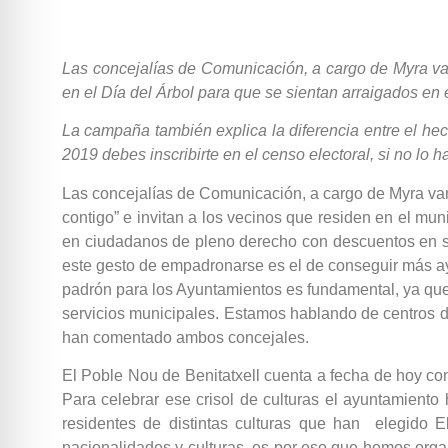
Las concejalías de Comunicación, a cargo de Myra van ‘
en el Día del Árbol para que se sientan arraigados en 
La campaña también explica la diferencia entre el hec
2019 debes inscribirte en el censo electoral, si no l
Las concejalías de Comunicación, a cargo de Myra van 
contigo” e invitan a los vecinos que residen en el mun
en ciudadanos de pleno derecho con descuentos en ser
este gesto de empadronarse es el de conseguir más ay
padrón para los Ayuntamientos es fundamental, ya qu
servicios municipales. Estamos hablando de centros de
han comentado ambos concejales.
El Poble Nou de Benitatxell cuenta a fecha de hoy co
Para celebrar ese crisol de culturas el ayuntamiento
residentes de distintas culturas que han elegido E
nacionalidades y culturas, es por eso que hemos orga