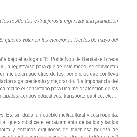
a los residentes extranjeros a organizar una plantación
Si quieres votar en las elecciones locales de mayo del
ña bajo el eslogan: “El Poble Nou de Benitatxell crece
ón-, a registrarse para que de este modo, se conviertan
én incide en que otros de los beneficios que conlleva
ación siga creciendo y mejorando. “La importancia del
recibe el consistorio para una mejor atención de los
cipales, centros educativos, transporte público, etc…”
 Es, sin duda, un pueblo multicultural y cosmopolita.
ial que simbolice el enraizamiento de tantos y tantos
polita y estamos orgullosos de tener esa riqueza de
 en el pueblo que les acoge” ha destacado Myra van ‘t