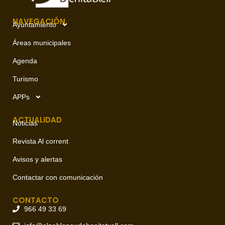
NAVEGACIÓN
Ayuntamiento
Áreas municipales
Agenda
Turismo
APPs
ACTUALIDAD
Noticias
Revista Al corrent
Avisos y alertas
Contactar con comunicación
CONTACTO
966 49 33 69