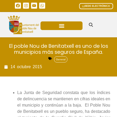
SEDE ELECTRÓNICA
ÁREAS MUNICIPALES
El poble Nou de Benitatxell es uno de los
municipios más seguros de España.
General
14
octubre
2015
La Junta de Seguridad constata que los índices
de delincuencia se mantienen en cifras ideales en
el municipio y continúan a la baja. El Poble Nou
de Benitatxell es un pueblo seguro, ha destacado