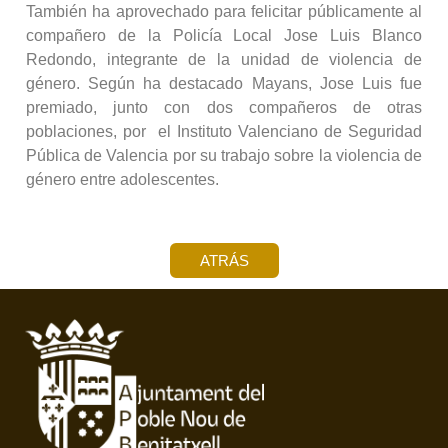
También ha aprovechado para felicitar públicamente al
compañero de la Policía Local Jose Luis Blanco
Redondo, integrante de la unidad de violencia de
género. Según ha destacado Mayans, Jose Luis fue
premiado, junto con dos compañeros de otras
poblaciones, por el Instituto Valenciano de Seguridad
Pública de Valencia por su trabajo sobre la violencia de
género entre adolescentes.
ATRÁS