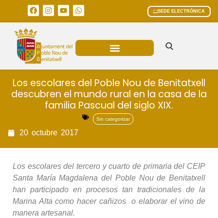
SEDE ELECTRÓNICA
ÁREAS MUNICIPALES
Los escolares del Poble Nou de Benitatxell
descubren el mundo rural en la casa de la
familia Pascual del siglo XIX.
Sin categorizar
20
octubre
2017
Los escolares del tercero y cuarto de primaria del CEIP
Santa María Magdalena del Poble Nou de Benitatxell
han participado en procesos tan tradicionales de la
Marina Alta como hacer cañizos o elaborar el vino de
manera artesanal.