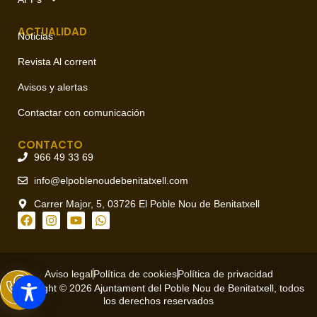
ACTUALIDAD
Noticias
Revista Al corrent
Avisos y alertas
Contactar con comunicación
CONTACTO
966 49 33 69
info@elpoblenoudebenitatxell.com
Carrer Major, 5, 03726 El Poble Nou de Benitatxell
Aviso legal
Política de cookies
Política de privacidad
Copyright © 2026 Ajuntament del Poble Nou de Benitatxell, todos
los derechos reservados