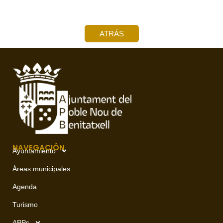
ATRÁS
NAVEGACIÓN
Ayuntamiento
Áreas municipales
Agenda
Turismo
APPs