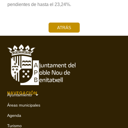
pendientes de hasta el 23,24%.
ATRÁS
NAVEGACIÓN
Ayuntamiento
Áreas municipales
Agenda
Turismo