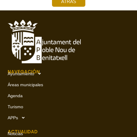
ATRÁS
NAVEGACIÓN
Ayuntamiento
Áreas municipales
Agenda
Turismo
APPs
ACTUALIDAD
Noticias