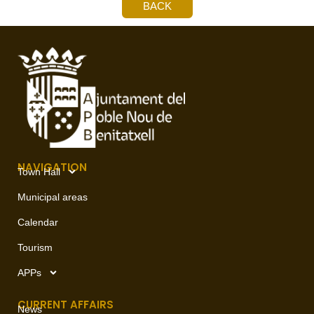
BACK
NAVIGATION
Town Hall
Municipal areas
Calendar
Tourism
APPs
CURRENT AFFAIRS
News