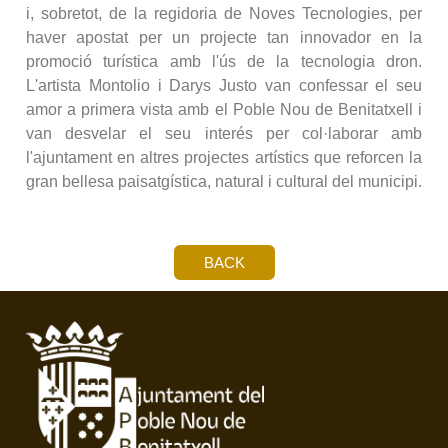
i, sobretot, de la regidoria de Noves Tecnologies, per
haver apostat per un projecte tan innovador en la
promoció turística amb l'ús de la tecnologia dron.
L'artista Montolio i Darys Justo van confessar el seu
amor a primera vista amb el Poble Nou de Benitatxell i
van desvelar el seu interés per col·laborar amb
l'ajuntament en altres projectes artístics que reforcen la
gran bellesa paisatgística, natural i cultural del municipi.
BACK