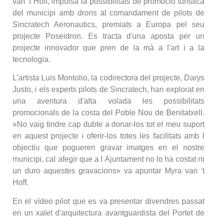
van 't Hoff, impulsa la possibilitats de promoció turística
del municipi amb drons al comandament de pilots de
Sincratech Aeronautics, premiats a Europa pel seu
projecte Poseidron. Es tracta d'una aposta per un
projecte innovador que pren de la mà a l'art i a la
tecnologia.
L'artista Luis Montolio, la codirectora del projecte, Darys
Justo, i els experts pilots de Sincratech, han explorat en
una aventura d'alta volada les possibilitats
promocionals de la costa del Poble Nou de Benitatxell.
«No vaig tindre cap dubte a donar-los tot el meu suport
en aquest projecte i oferir-los totes les facilitats amb l
objectiu que pogueren gravar imatges en el nostre
municipi, cal afegir que a l Ajuntament no lo ha costat ni
un duro aquestes gravacions» va apuntar Myra van 't
Hoff.
En el vídeo pilot que es va presentar divendres passat
en un xalet d'arquitectura avantguardista del Portet de