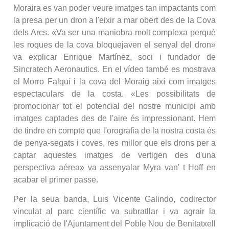
Moraira es van poder veure imatges tan impactants com
la presa per un dron a l'eixir a mar obert des de la Cova
dels Arcs. «Va ser una maniobra molt complexa perquè
les roques de la cova bloquejaven el senyal del dron»
va explicar Enrique Martínez, soci i fundador de
Sincratech Aeronautics. En el vídeo també es mostrava
el Morro Falquí i la cova del Moraig així com imatges
espectaculars de la costa. «Les possibilitats de
promocionar tot el potencial del nostre municipi amb
imatges captades des de l'aire és impressionant. Hem
de tindre en compte que l'orografia de la nostra costa és
de penya-segats i coves, res millor que els drons per a
captar aquestes imatges de vertigen des d'una
perspectiva aérea» va assenyalar Myra van' t Hoff en
acabar el primer passe.
Per la seua banda, Luis Vicente Galindo, codirector
vinculat al parc científic va subratllar i va agrair la
implicació de l'Ajuntament del Poble Nou de Benitatxell