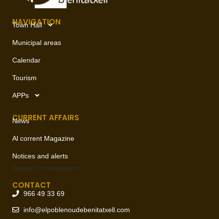
NAVIGATION
Town Hall
Municipal areas
Calendar
Tourism
APPs
CURRENT AFFAIRS
News
Al corrent Magazine
Notices and alerts
Contact
communication
CONTACT
966 49 33 69
info@elpoblenoudebenitatxell.com