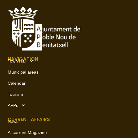
NAVIGATION
Town Hall
Municipal areas
Calendar
Tourism
APPs
CURRENT AFFAIRS
News
Al corrent Magazine