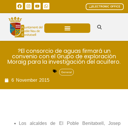
ELECTRONIC OFFICE
MUNICIPAL AREAS
CURRENT AFFAIRS
?El consorcio de aguas firmará un
convenio con el Grupo de exploración
Moraig para la investigación del acuífero.
General
6
November
2015
Los alcaldes de El Poble Benitatxell, Josep