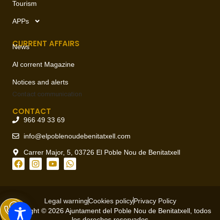
Tourism
APPs
CURRENT AFFAIRS
News
Al corrent Magazine
Notices and alerts
Contact
communication
CONTACT
966 49 33 69
info@elpoblenoudebenitatxell.com
Carrer Major, 5, 03726 El Poble Nou de Benitatxell
Legal warning
Cookies policy
Privacy Policy
Copyright © 2026 Ajuntament del Poble Nou de Benitatxell, todos
los derechos reservados