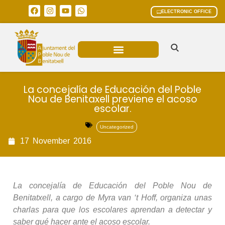
ELECTRONIC OFFICE
MUNICIPAL AREAS
CURRENT AFFAIRS
La concejalía de Educación del Poble
Nou de Benitaxell previene el acoso
escolar.
Uncategorized
17
November
2016
La concejalía de Educación del Poble Nou de
Benitatxell, a cargo de Myra van ‘t Hoff, organiza unas
charlas para que los escolares aprendan a detectar y
saber qué hacer ante el acoso escolar.