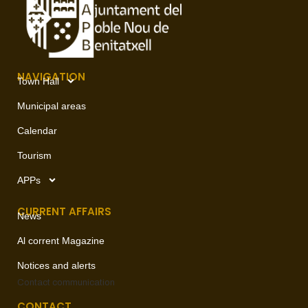
NAVIGATION
Town Hall
Municipal areas
Calendar
Tourism
APPs
CURRENT AFFAIRS
News
Al corrent Magazine
Notices and alerts
Contact
communication
CONTACT