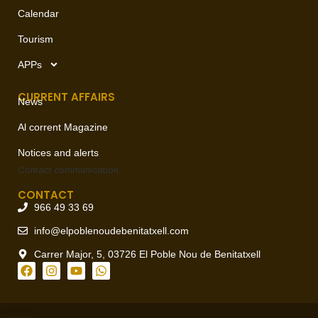
Calendar
Tourism
APPs
CURRENT AFFAIRS
News
Al corrent Magazine
Notices and alerts
Contact
communication
CONTACT
966 49 33 69
info@elpoblenoudebenitatxell.com
Carrer Major, 5, 03726 El Poble Nou de Benitatxell