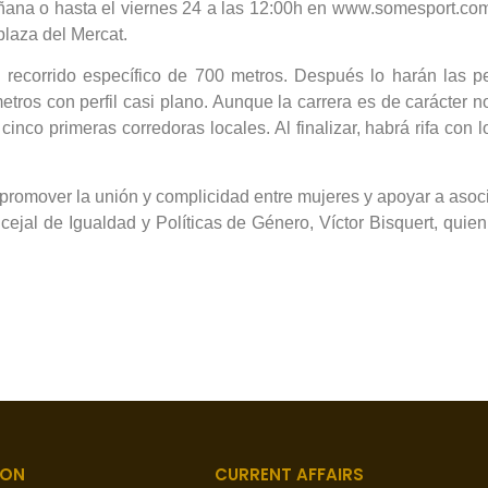
añana o hasta el viernes 24 a las 12:00h en www.somesport.co
plaza del Mercat.
n recorrido específico de 700 metros. Después lo harán las 
etros con perfil casi plano. Aunque la carrera es de carácter n
cinco primeras corredoras locales. Al finalizar, habrá rifa co
promover la unión y complicidad entre mujeres y apoyar a asoci
ejal de Igualdad y Políticas de Género, Víctor Bisquert, quie
ION
CURRENT AFFAIRS