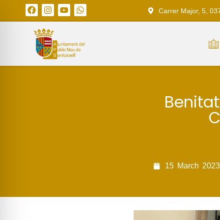
Carrer Major, 5, 03
Benitat
C
15
March
2023