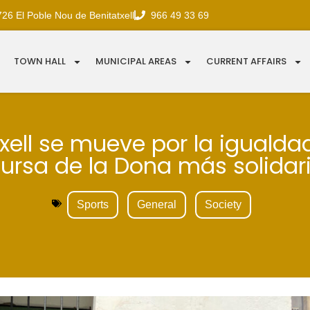
726 El Poble Nou de Benitatxell
966 49 33 69
TOWN HALL
MUNICIPAL AREAS
CURRENT AFFAIRS
xell se mueve por la igualda
ursa de la Dona más solidar
Sports
General
Society