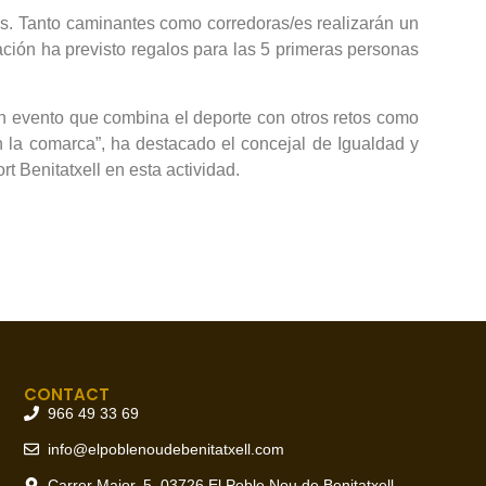
tas. Tanto caminantes como corredoras/es realizarán un
zación ha previsto regalos para las 5 primeras personas
 un evento que combina el deporte con otros retos como
n la comarca”, ha destacado el concejal de Igualdad y
t Benitatxell en esta actividad.
CONTACT
966 49 33 69
info@elpoblenoudebenitatxell.com
Carrer Major, 5, 03726 El Poble Nou de Benitatxell