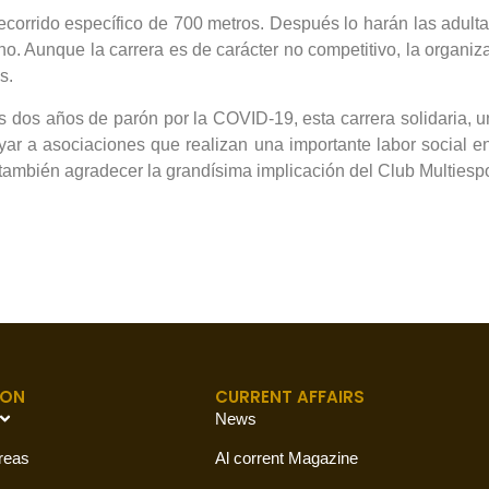
recorrido específico de 700 metros. Después lo harán las adul
ano. Aunque la carrera es de carácter no competitivo, la organi
s.
as dos años de parón por la COVID-19, esta carrera solidaria,
ar a asociaciones que realizan una importante labor social e
 también agradecer la grandísima implicación del Club Multiespor
ION
CURRENT AFFAIRS
News
reas
Al corrent Magazine