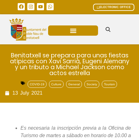
ELECTRONIC OFFICE
MUNICIPAL AREAS
CURRENT AFFAIRS
Benitatxell se prepara para unas fiestas
atípicas con Xavi Sarrià, Eugeni Alemany
y un tributo a Michael Jackson como
actos estrella
COVID-19
Culture
General
Society
Tourism
13
July
2021
Es necesaria la inscripción previa a la Oficina de
Turismo de martes a sábado en horario de 10.00 a