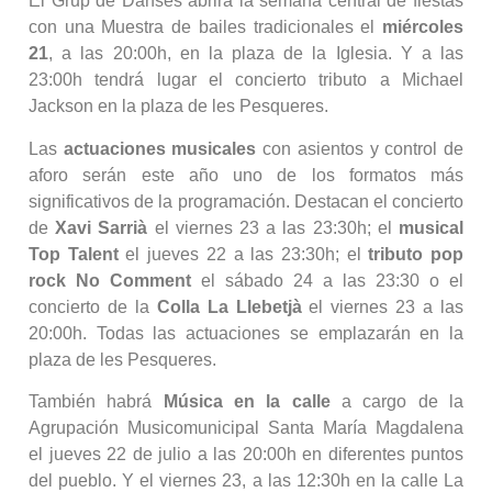
El Grup de Danses abrirá la semana central de fiestas
con una Muestra de bailes tradicionales el
miércoles
21
, a las 20:00h, en la plaza de la Iglesia. Y a las
23:00h tendrá lugar el concierto tributo a Michael
Jackson en la plaza de les Pesqueres.
Las
actuaciones musicales
con asientos y control de
aforo serán este año uno de los formatos más
significativos de la programación. Destacan el concierto
de
Xavi Sarrià
el viernes 23 a las 23:30h; el
musical
Top Talent
el jueves 22 a las 23:30h; el
tributo pop
rock
No Comment
el sábado 24 a las 23:30 o el
concierto de la
Colla La Llebetjà
el viernes 23 a las
20:00h. Todas las actuaciones se emplazarán en la
plaza de les Pesqueres.
También habrá
Música en la calle
a cargo de la
Agrupación Musicomunicipal Santa María Magdalena
el jueves 22 de julio a las 20:00h en diferentes puntos
del pueblo. Y el viernes 23, a las 12:30h en la calle La