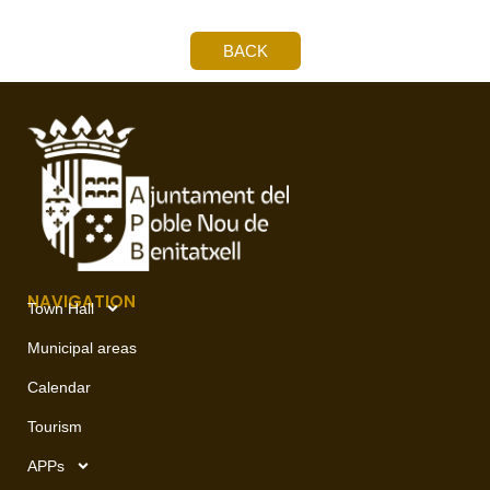
BACK
NAVIGATION
Town Hall
Municipal areas
Calendar
Tourism
APPs