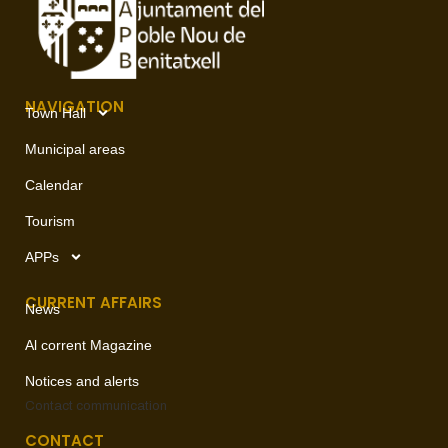
NAVIGATION
Town Hall
Municipal areas
Calendar
Tourism
APPs
CURRENT AFFAIRS
News
Al corrent Magazine
Notices and alerts
Contact
communication
CONTACT