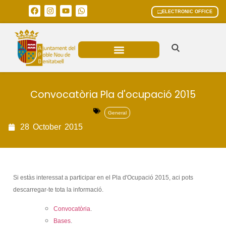
ELECTRONIC OFFICE
MUNICIPAL AREAS
CURRENT AFFAIRS
Convocatòria Pla d'ocupació 2015
General
28
October
2015
Si estàs interessat a participar en el Pla d'Ocupació 2015, aci pots
descarregar-te tota la informació.
Convocatòria
.
Bases
.