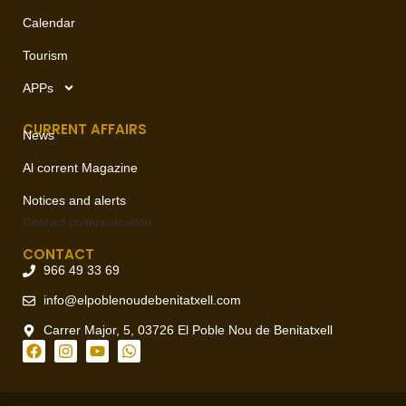
Calendar
Tourism
APPs
CURRENT AFFAIRS
News
Al corrent Magazine
Notices and alerts
Contact
communication
CONTACT
966 49 33 69
info@elpoblenoudebenitatxell.com
Carrer Major, 5, 03726 El Poble Nou de Benitatxell