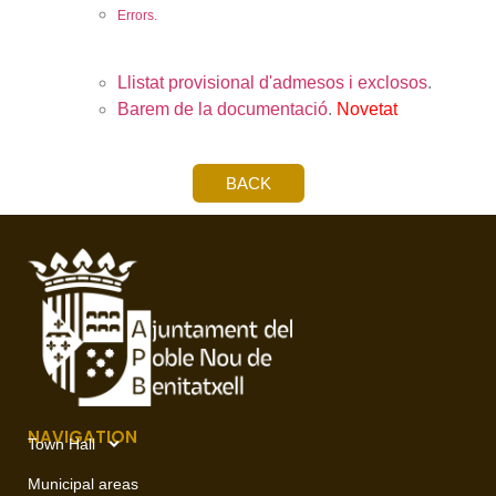
Errors.
Llistat provisional d'admesos i exclosos
.
Barem de la documentació
.
Novetat
BACK
NAVIGATION
Town Hall
Municipal areas