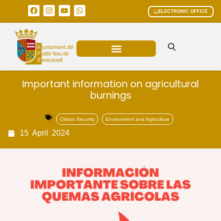
ELECTRONIC OFFICE
MUNICIPAL AREAS
CURRENT AFFAIRS
Important information on agricultural
burnings
Citizen Security
Environment and Agriculture
15
April
2024