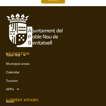
NAVIGATION
Town Hall
Municipal areas
Calendar
Tourism
APPs
CURRENT AFFAIRS
News