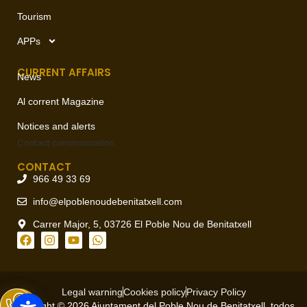
Tourism
APPs
CURRENT AFFAIRS
News
Al corrent Magazine
Notices and alerts
Contact
communication
CONTACT
966 49 33 69
info@elpoblenoudebenitatxell.com
Carrer Major, 5, 03726 El Poble Nou de Benitatxell
Legal warning
Cookies policy
Privacy Policy
Copyright © 2026 Ajuntament del Poble Nou de Benitatxell, todos