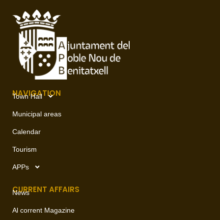
NAVIGATION
Town Hall
Municipal areas
Calendar
Tourism
APPs
CURRENT AFFAIRS
News
Al corrent Magazine