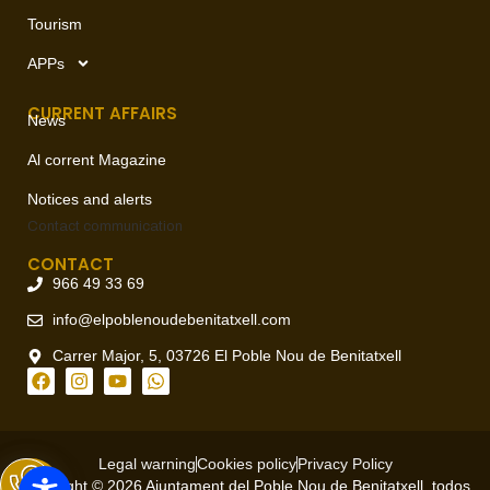
Tourism
APPs
CURRENT AFFAIRS
News
Al corrent Magazine
Notices and alerts
Contact
communication
CONTACT
966 49 33 69
info@elpoblenoudebenitatxell.com
Carrer Major, 5, 03726 El Poble Nou de Benitatxell
Legal warning
Cookies policy
Privacy Policy
Copyright © 2026 Ajuntament del Poble Nou de Benitatxell, todos