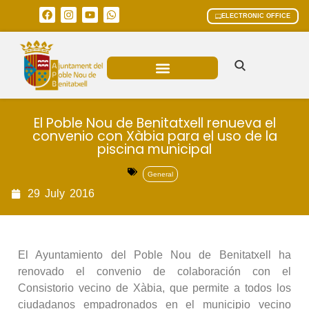
ELECTRONIC OFFICE
MUNICIPAL AREAS
CURRENT AFFAIRS
El Poble Nou de Benitatxell renueva el
convenio con Xàbia para el uso de la
piscina municipal
General
29
July
2016
El Ayuntamiento del Poble Nou de Benitatxell ha
renovado el convenio de colaboración con el
Consistorio vecino de Xàbia, que permite a todos los
ciudadanos empadronados en el municipio vecino