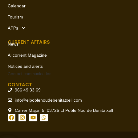
Calendar
Tourism
APPs
CURRENT AFFAIRS
News
Al corrent Magazine
Notices and alerts
Contact
communication
CONTACT
966 49 33 69
info@elpoblenoudebenitatxell.com
Carrer Major, 5, 03726 El Poble Nou de Benitatxell