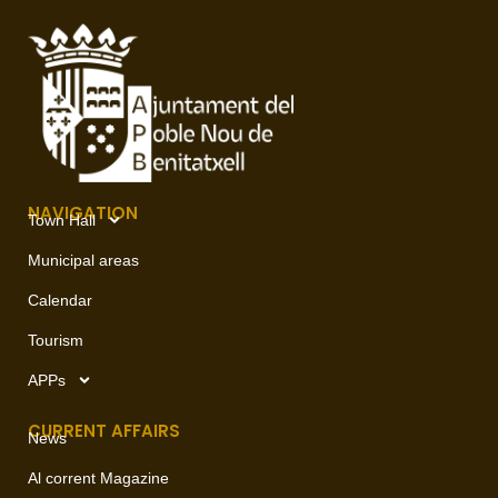
NAVIGATION
Town Hall
Municipal areas
Calendar
Tourism
APPs
CURRENT AFFAIRS
News
Al corrent Magazine