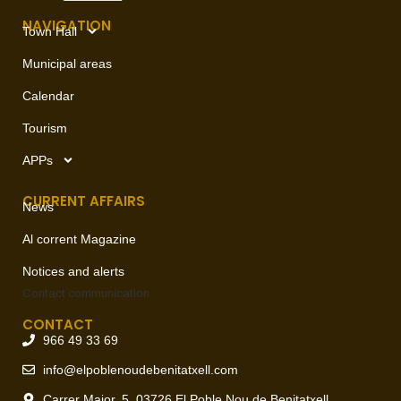
NAVIGATION
Town Hall
Municipal areas
Calendar
Tourism
APPs
CURRENT AFFAIRS
News
Al corrent Magazine
Notices and alerts
Contact
communication
CONTACT
966 49 33 69
info@elpoblenoudebenitatxell.com
Carrer Major, 5, 03726 El Poble Nou de Benitatxell