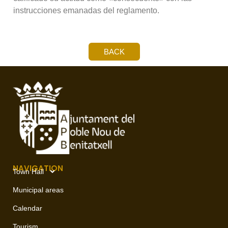
instrucciones emanadas del reglamento.
BACK
NAVIGATION
Town Hall
Municipal areas
Calendar
Tourism