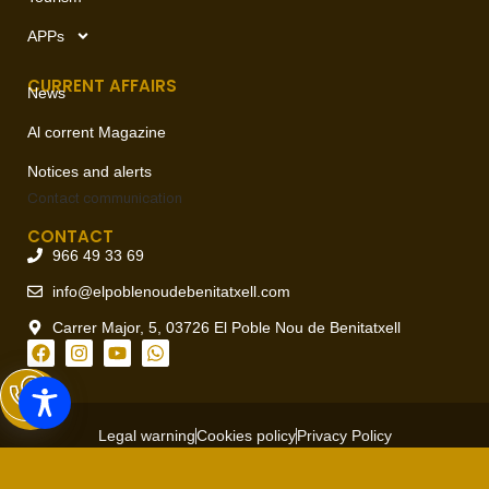
APPs
CURRENT AFFAIRS
News
Al corrent Magazine
Notices and alerts
Contact
communication
CONTACT
966 49 33 69
info@elpoblenoudebenitatxell.com
Carrer Major, 5, 03726 El Poble Nou de Benitatxell
Legal warning
Cookies policy
Privacy Policy
Copyright © 2026 Ajuntament del Poble Nou de Benitatxell, todos
los derechos reservados