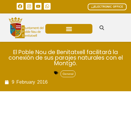
ELECTRONIC OFFICE
MUNICIPAL AREAS
CURRENT AFFAIRS
El Poble Nou de Benitatxell facilitará la
conexión de sus parajes naturales con el
Montgó.
General
9
February
2016