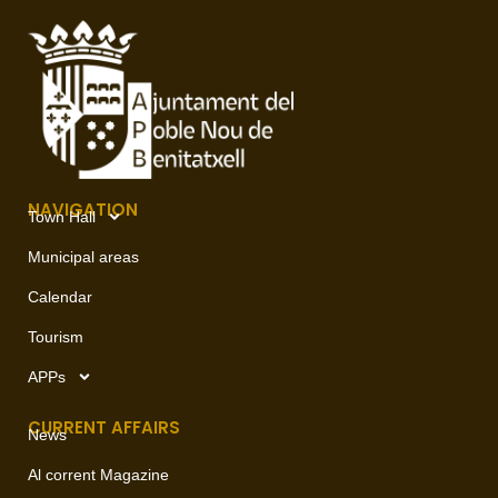
NAVIGATION
Town Hall
Municipal areas
Calendar
Tourism
APPs
CURRENT AFFAIRS
News
Al corrent Magazine