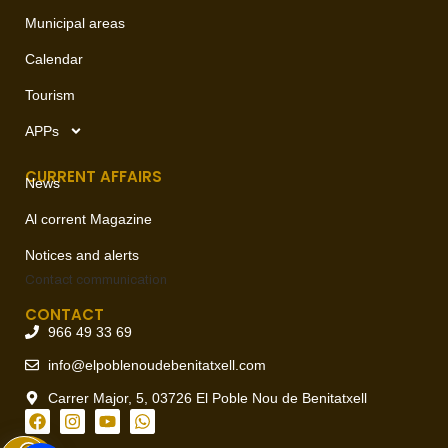
Municipal areas
Calendar
Tourism
APPs
CURRENT AFFAIRS
News
Al corrent Magazine
Notices and alerts
Contact
communication
CONTACT
966 49 33 69
info@elpoblenoudebenitatxell.com
Carrer Major, 5, 03726 El Poble Nou de Benitatxell