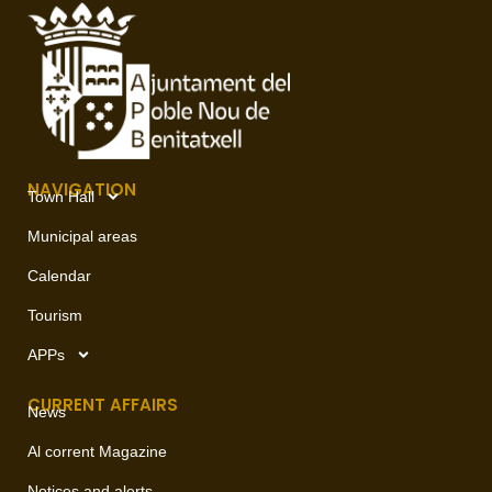
NAVIGATION
Town Hall
Municipal areas
Calendar
Tourism
APPs
CURRENT AFFAIRS
News
Al corrent Magazine
Notices and alerts