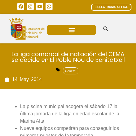
ELECTRONIC OFFICE
MUNICIPAL AREAS
CURRENT AFFAIRS
La liga comarcal de natación del CEMA
se decide en El Poble Nou de Benitatxell
General
14
May
2014
La piscina municipal acogerá el sábado 17 la
última jornada de la liga en edad escolar de la
Marina Alta
Nueve equipos competirán para conseguir los
primeros puestos de la temporada