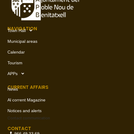
NAVIGATION
Town Hall
Municipal areas
Calendar
Tourism
APPs
CURRENT AFFAIRS
News
Al corrent Magazine
Notices and alerts
Contact
communication
CONTACT
966 49 33 69