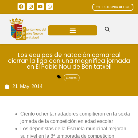
ELECTRONIC OFFICE
MUNICIPAL AREAS
CURRENT AFFAIRS
Los equipos de natación comarcal
cierran la liga con una magnífica jornada
en El Poble Nou de Benitatxell
General
21
May
2014
Ciento ochenta nadadores compitieron en la sexta
jornada de la competición en edad escolar
Los deportistas de la Escuela municipal mejoran
su nivel en la 3ª temporada de competición