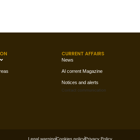
ION
CURRENT AFFAIRS
News
reas
Al corrent Magazine
Notices and alerts
Contact
communication
Legal warning
Cookies policy
Privacy Policy