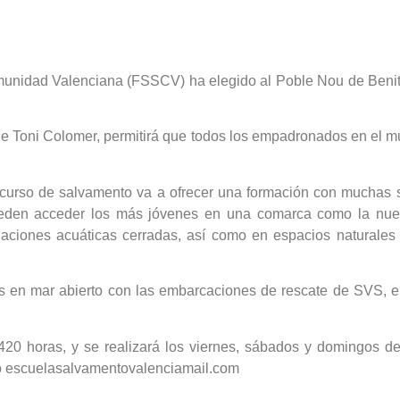
unidad Valenciana (FSSCV) ha elegido al Poble Nou de Benitat
de Toni Colomer, permitirá que todos los empadronados en el m
urso de salvamento va a ofrecer una formación con muchas sa
eden acceder los más jóvenes en una comarca como la nuestra
talaciones acuáticas cerradas, así como en espacios natural
ales en mar abierto con las embarcaciones de rescate de SVS, 
420 horas, y se realizará los viernes, sábados y domingos de
ico escuelasalvamentovalenciamail.com