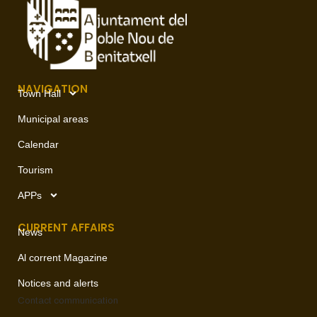
NAVIGATION
Town Hall
Municipal areas
Calendar
Tourism
APPs
CURRENT AFFAIRS
News
Al corrent Magazine
Notices and alerts
Contact
communication