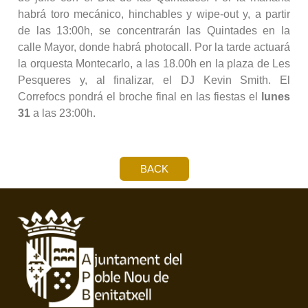
habrá toro mecánico, hinchables y wipe-out y, a partir
de las 13:00h, se concentrarán las Quintades en la
calle Mayor, donde habrá photocall. Por la tarde actuará
la orquesta Montecarlo, a las 18.00h en la plaza de Les
Pesqueres y, al finalizar, el DJ Kevin Smith. El
Correfocs pondrá el broche final en las fiestas el
lunes
31
a las 23:00h.
BACK