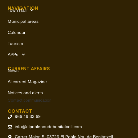
NAVIGATION
Town Hall
Municipal areas
Calendar
Tourism
APPs
CURRENT AFFAIRS
News
Al corrent Magazine
Notices and alerts
Contact
communication
CONTACT
966 49 33 69
info@elpoblenoudebenitatxell.com
Carrer Major, 5, 03726 El Poble Nou de Benitatxell