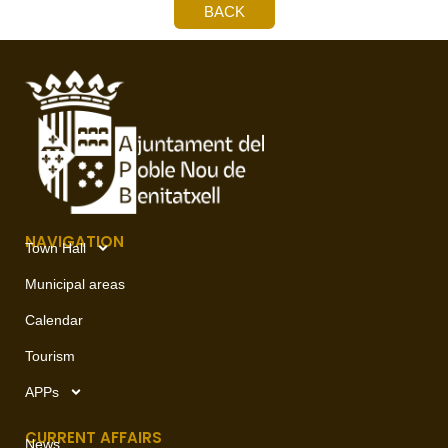
BACK
NAVIGATION
Town Hall
Municipal areas
Calendar
Tourism
APPs
CURRENT AFFAIRS
News