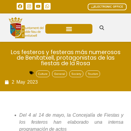
ELECTRONIC OFFICE
MUNICIPAL AREAS
CURRENT AFFAIRS
Los festeros y festeras más numerosos
de Benitatxell, protagonistas de las
fiestas de la Rosa
Culture
General
Society
Tourism
2
May
2023
Del 4 al 14 de mayo, la Concejalía de Fiestas y
los festeros han elaborado una intensa
programación de actos