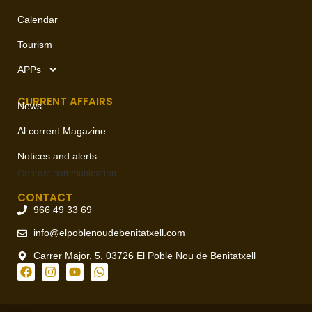
Calendar
Tourism
APPs
CURRENT AFFAIRS
News
Al corrent Magazine
Notices and alerts
Contact
communication
CONTACT
966 49 33 69
info@elpoblenoudebenitatxell.com
Carrer Major, 5, 03726 El Poble Nou de Benitatxell