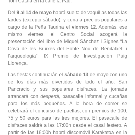
Toni Catalá en la calle la Pau.
Del
9 al 14 de mayo
habrá suelta de vaquillas todas las
tardes (excepto sábado), y cena a precios populares a
cargo de la Peña Taurina el
viernes 12
. Además, ese
mismo viernes, el Centro Social acogerá la
presentación del libro de Miquel Sánchez i Signes “La
Cova de les Bruixes del Poble Nou de Benitatxell i
l’arqueologia”, IX Premio de Investigación Puig
Llorença.
Las fiestas continuarán el
sábado 13
de mayo con uno
de los días más divertidos de todo el año: San
Pancracio y sus populares disfraces. La jornada
arrancará con
despertà
, pasacalle informal y cucañas
para los más pequeños. A la hora de comer se
celebrará el concurso de paellas, con premios de 100,
75 y 50 euros para las tres mejores. El pasacalle de
disfraces saldrá a las 17:00h desde el casal festero. A
partir de las 18:00h habrá discomóvil Karakatoa en la