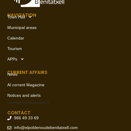
NAVIGATION
Town Hall
Municipal areas
Calendar
Tourism
APPs
CURRENT AFFAIRS
News
Al corrent Magazine
Notices and alerts
Contact
communication
CONTACT
966 49 33 69
info@elpoblenoudebenitatxell.com