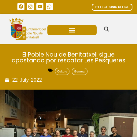
ELECTRONIC OFFICE
MUNICIPAL AREAS
CURRENT AFFAIRS
El Poble Nou de Benitatxell sigue
apostando por rescatar Les Pesqueres
Culture
General
22
July
2022