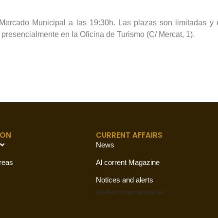
Mercado Municipal a las 19:30h. Las plazas son limitadas y e
 presencialmente en la Oficina de Turismo (C/ Mercat, 1).
ION
CURRENT AFFAIRS
News
reas
Al corrent Magazine
Notices and alerts
Contact
communication