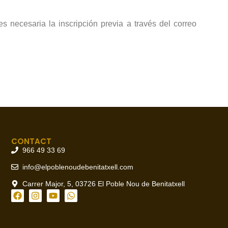
s necesaria la inscripción previa a través del correo
CONTACT
966 49 33 69
info@elpoblenoudebenitatxell.com
Carrer Major, 5, 03726 El Poble Nou de Benitatxell