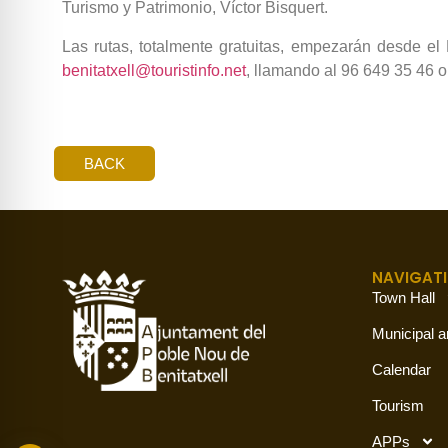
Turismo y Patrimonio, Víctor Bisquert.
Las rutas, totalmente gratuitas, empezarán desde el 
benitatxell@touristinfo.net
, llamando al 96 649 35 46 o
BACK
NAVIGAT
Town Hall
Municipal a
Calendar
Tourism
APPs