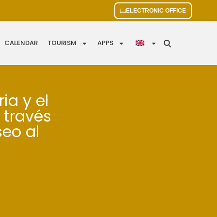
ELECTRONIC OFFICE
CALENDAR
TOURISM
APPS
ia y el
 través
seo al