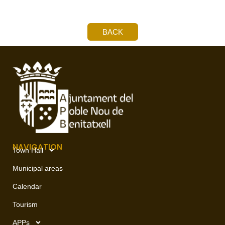
BACK
NAVIGATION
Town Hall
Municipal areas
Calendar
Tourism
APPs