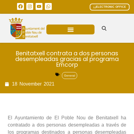
ELECTRONIC OFFICE
MUNICIPAL AREAS
CURRENT AFFAIRS
Benitatxell contrata a dos personas
desempleadas gracias al programa
Emcorp
General
18
November
2021
El Ayuntamiento de El Poble Nou de Benitatxell ha
contratado a dos personas desempleadas a través de
los programas destinados a personas desempleadas