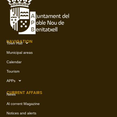
NAVIGATION
Town Hall
Municipal areas
Calendar
Tourism
APPs
CURRENT AFFAIRS
News
Al corrent Magazine
Notices and alerts