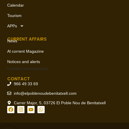
Calendar
Tourism
APPs
CURRENT AFFAIRS
News
Al corrent Magazine
Notices and alerts
Contact
communication
CONTACT
966 49 33 69
info@elpoblenoudebenitatxell.com
Carrer Major, 5, 03726 El Poble Nou de Benitatxell