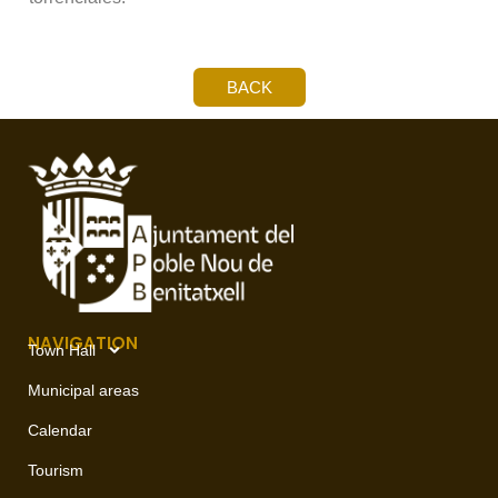
BACK
NAVIGATION
Town Hall
Municipal areas
Calendar
Tourism