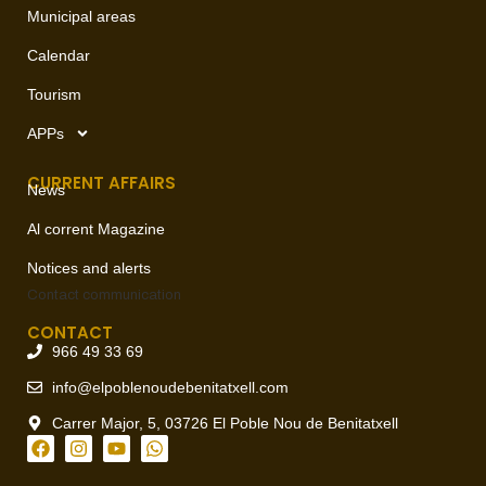
Municipal areas
Calendar
Tourism
APPs
CURRENT AFFAIRS
News
Al corrent Magazine
Notices and alerts
Contact
communication
CONTACT
966 49 33 69
info@elpoblenoudebenitatxell.com
Carrer Major, 5, 03726 El Poble Nou de Benitatxell