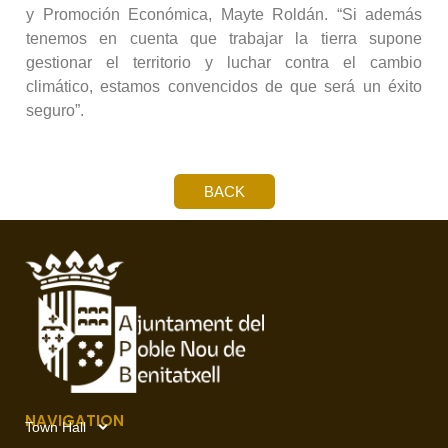
y Promoción Económica, Mayte Roldán. “Si además
tenemos en cuenta que trabajar la tierra supone
gestionar el territorio y luchar contra el cambio
climático, estamos convencidos de que será un éxito
seguro”.
BACK
NAVIGATION
Town Hall