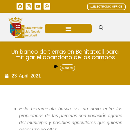
ELECTRONIC OFFICE
MUNICIPAL AREAS
CURRENT AFFAIRS
Un banco de tierras en Benitatxell para
mitigar el abandono de los campos
General
23
April
2021
Esta herramienta busca ser un nexo entre los
propietarios de las parcelas con vocación agraria
del municipio y posibles agricultores que quieran
hacer uso de ellas