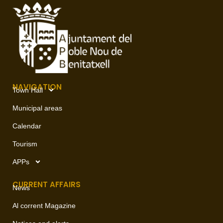
NAVIGATION
Town Hall
Municipal areas
Calendar
Tourism
APPs
CURRENT AFFAIRS
News
Al corrent Magazine