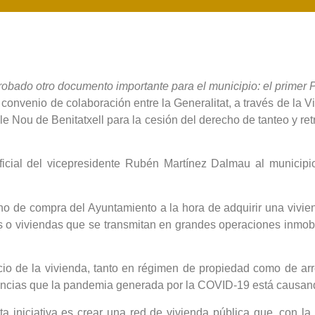
obado otro documento importante para el municipio: el primer P
 convenio de colaboración entre la Generalitat, a través de la 
le Nou de Benitatxell para la cesión del derecho de tanteo y ret
ficial del vicepresidente Rubén Martínez Dalmau al municipi
cho de compra del Ayuntamiento a la hora de adquirir una vivie
s o viviendas que se transmitan en grandes operaciones inmobi
io de la vivienda, tanto en régimen de propiedad como de ar
encias que la pandemia generada por la COVID-19 está causand
ta iniciativa es crear una red de vivienda pública que, con la