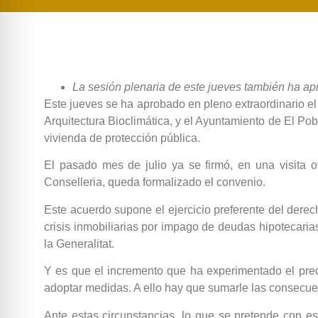
La sesión plenaria de este jueves también ha apr
Este jueves se ha aprobado en pleno extraordinario el
Arquitectura Bioclimática, y el Ayuntamiento de El Pob
vivienda de protección pública.
El pasado mes de julio ya se firmó, en una visita o
Conselleria, queda formalizado el convenio.
Este acuerdo supone el ejercicio preferente del dere
crisis inmobiliarias por impago de deudas hipotecaria
la Generalitat.
Y es que el incremento que ha experimentado el prec
adoptar medidas. A ello hay que sumarle las consecu
Ante estas circunstancias, lo que se pretende con es