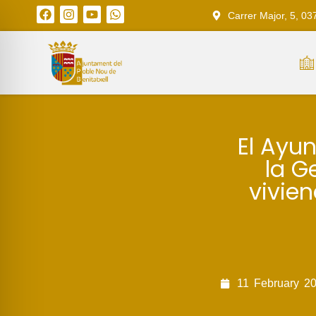
Carrer Major, 5, 03
El Ayu
la G
vivie
11
February
2