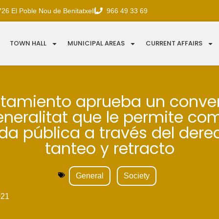
726 El Poble Nou de Benitatxell
966 49 33 69
TOWN HALL
MUNICIPAL AREAS
CURRENT AFFAIRS
ntamiento aprueba un conve
eneralitat que le permite co
nda pública a través del dere
tanteo y retracto
General
Society
021