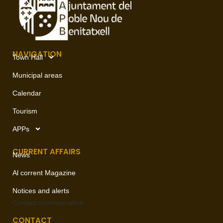
NAVIGATION
Town Hall
Municipal areas
Calendar
Tourism
APPs
CURRENT AFFAIRS
News
Al corrent Magazine
Notices and alerts
Contact
communication
CONTACT