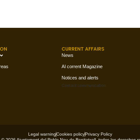
ION
CURRENT AFFAIRS
News
reas
Al corrent Magazine
Notices and alerts
Contact
communication
Legal warning
Cookies policy
Privacy Policy
 © 2026 Ajuntament del Poble Nou de Benitatxell, todos los derechos 