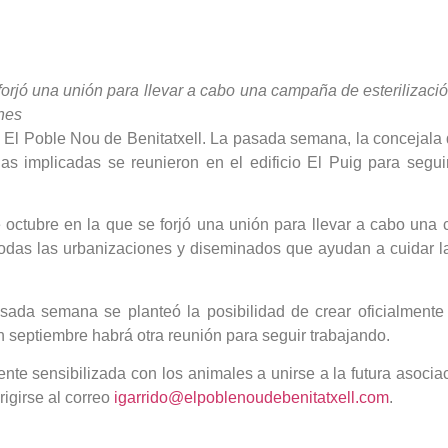
orjó una unión para llevar a cabo una campaña de esterilizació
nes
 El Poble Nou de Benitatxell. La pasada semana, la concejala d
rias implicadas se reunieron en el edificio El Puig para segui
ctubre en la que se forjó una unión para llevar a cabo una c
odas las urbanizaciones y diseminados que ayudan a cuidar las
sada semana se planteó la posibilidad de crear oficialmente 
en septiembre habrá otra reunión para seguir trabajando.
te sensibilizada con los animales a unirse a la futura asocia
igirse al correo
igarrido@elpoblenoudebenitatxell.com
.