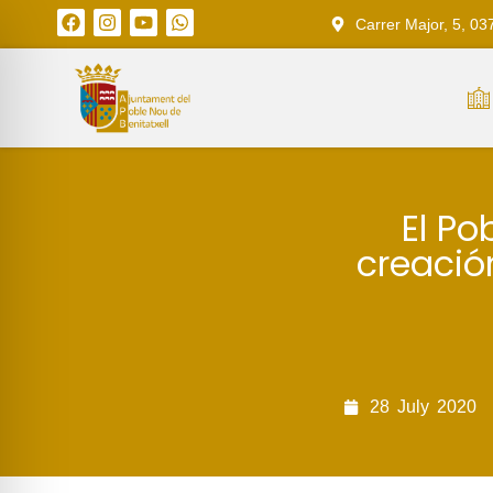
Carrer Major, 5, 03
El Po
creació
28
July
2020