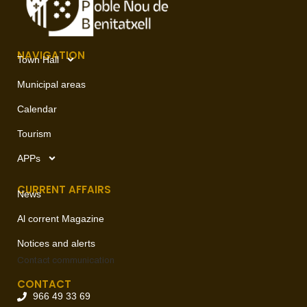
NAVIGATION
Town Hall
Municipal areas
Calendar
Tourism
APPs
CURRENT AFFAIRS
News
Al corrent Magazine
Notices and alerts
Contact
communication
CONTACT
966 49 33 69