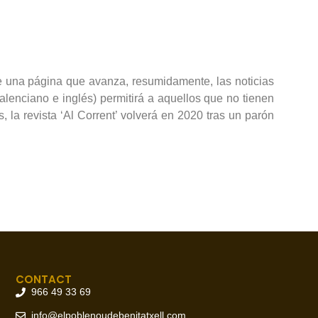
de una página que avanza, resumidamente, las noticias
alenciano e inglés) permitirá a aquellos que no tienen
 la revista ‘Al Corrent’ volverá en 2020 tras un parón
CONTACT
966 49 33 69
info@elpoblenoudebenitatxell.com