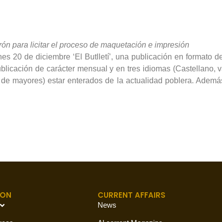
arón para licitar el proceso de maquetación e impresión
s 20 de diciembre ‘El Butlletí’, una publicación en formato 
licación de carácter mensual y en tres idiomas (Castellano, v
o de mayores) estar enterados de la actualidad poblera. Además,
ION
CURRENT AFFAIRS
News