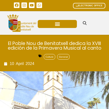
ELECTRONIC OFFICE
MUNICIPAL AREAS
CURRENT AFFAIRS
El Poble Nou de Benitatxell dedica la XVIII
edición de la Primavera Musical al canto
Culture
General
10
April
2024