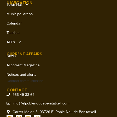
NAVIGATION
Town Hall
Municipal areas
Calendar
Tourism
APPs
CURRENT AFFAIRS
News
Al corrent Magazine
Notices and alerts
Contact
communication
CONTACT
966 49 33 69
info@elpoblenoudebenitatxell.com
Carrer Major, 5, 03726 El Poble Nou de Benitatxell