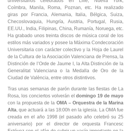
universitarios celebrados en Lille, Nueva York,
Coímbra, Manila, Roma, Poznan, etc. Ha realizado
giras por Francia, Alemania, Italia, Bélgica, Suiza,
Checoslovaquia, Hungría, Austria, Portugal, Rusia,
EE.UU., India, Filipinas, China, Rumanía, Noruega, etc.
Ha grabado unos treinta discos de música coral de los
estilos más variados y posee la Máxima Condecoración
Universitaria con carácter colectivo y la Hoja de Laurel
de la Cultura de la Asociación Valenciana de Prensa, la
Distinción de l’Orde de Jaume I, la Alta Distinción de la
Generalitat Valenciana o la Medalla de Oro de la
Ciudad de València, entre otros distintivos.
Tras unas semanas de parón durante las fiestas de La
Rosa, los conciertos volverán el
domingo 19 de mayo
con la propuesta de la
OMA – Orquestra de la Marina
Alta
, que actuará a las 18:00h en la iglesia. La OMA fue
creada en el año 1998 (el pasado año celebró su 25
aniversario) por el director de orquesta Francesc
Estévez con el afán de cubrir un vacío importante en la