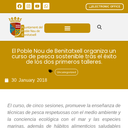
ELECTRONIC OFFICE
MUNICIPAL AREAS
CURRENT AFFAIRS
El Poble Nou de Benitatxell organiza un
curso de pesca sostenible tras el éxito
de los dos primeros talleres.
Uncategorized
30
January
2018
El curso, de cinco sesiones, promueve la enseñanza de
técnicas de pesca respetuosas con el medio ambiente y
la conciencia ecológica con el mar y las especies
marinas, además de hábitos alimenticios saludables