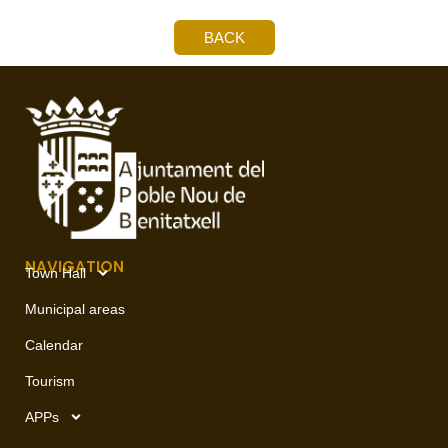
BACK
NAVIGATION
Town Hall
Municipal areas
Calendar
Tourism
APPs